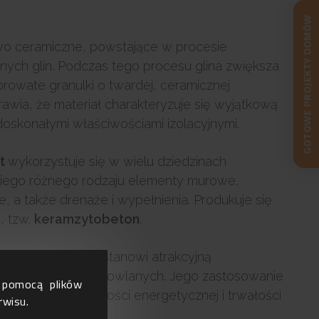
GOTOWE PROJEKTY DOMÓW
ywo ceramiczne, powstające w procesie
nych glin. Podczas tego procesu glina zwiększa
rowate granulki o twardej, ceramicznej
rawia, że materiał charakteryzuje się wyjątkową
 doskonałymi właściwościami izolacyjnymi.
yt
wykorzystuje się w wielu dziedzinach
niego różnego rodzaju elementy murowe,
ne, a także drenaże i wypełnienia. Produkuje się
, tzw.
keramzytobeton
.
mzyt budowlany
stanowi atrakcyjną
ych materiałów budowlanych. Jego zastosowanie
a pomocą plików
ększenie efektywności energetycznej i trwałości
rwisu.