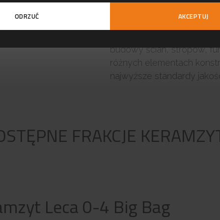
ODRZUĆ
AKCEPTUJ
W ofercie firmy Czamanine
zróżnicowanym przeznaczeni
budowy ścian, stropów, fu
różnych elementach konstru
najwyższe standardy jakośc
OSTĘPNE FRAKCJE KERAMZY
amzyt Leca 0-4 Big Bag