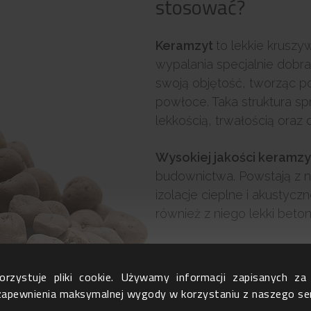
stosować?
Keramzyt
to lekkie krusz
wypalania specjalnie dobra
swoją objętość, tworząc po
powłoce. Taka struktura sp
lekkością, trwałością oraz
Wysokiej jakości keramz
budownictwa. Powstają z 
izolacje cieplne i akustycz
również z niego lekki beton
Warto zaznaczyć, że
kera
alternatywę dla tradycyjn
rzystuje pliki cookie. Używamy informacji zapisanych z
pozwala m.in. na łatwe zwi
 zapewnienia maksymalnej wygody w korzystaniu z naszego se
konstrukcji.