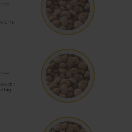
PRZEZ
po 1 m3
PRZEZ
owych i
w big-