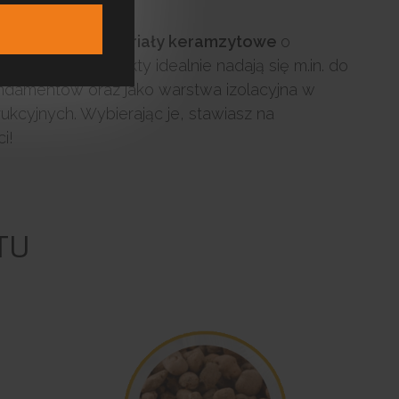
k znajdziesz
materiały keramzytowe
o
u. Nasze produkty idealnie nadają się m.in. do
ndamentów oraz jako warstwa izolacyjna w
kcyjnych. Wybierając je, stawiasz na
i!
TU