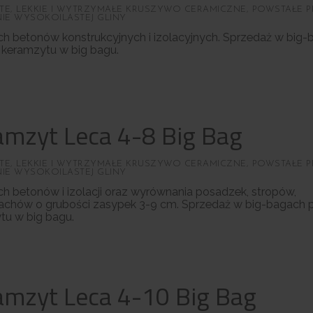
E, LEKKIE I WYTRZYMAŁE KRUSZYWO CERAMICZNE, POWSTAŁE 
IE WYSOKOILASTEJ GLINY
ch betonów konstrukcyjnych i izolacyjnych. Sprzedaż w big
 keramzytu w big bagu.
amzyt Leca 4-8 Big Bag
E, LEKKIE I WYTRZYMAŁE KRUSZYWO CERAMICZNE, POWSTAŁE 
IE WYSOKOILASTEJ GLINY
ch betonów i izolacji oraz wyrównania posadzek, stropów,
achów o grubości zasypek 3-9 cm. Sprzedaż w big-bagach 
tu w big bagu.
amzyt Leca 4-10 Big Bag