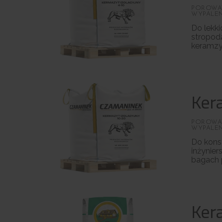
POROWAT
WYPALEN
Do lekki
stropod
keramzy
Ker
POROWAT
WYPALEN
Do konst
inżynie
bagach 
Ker