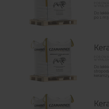
POROWAT
WYPALEN
Do lekki
po 1 m3
Ker
POROWAT
WYPALEN
Do lekki
stropod
keramzy
Ker