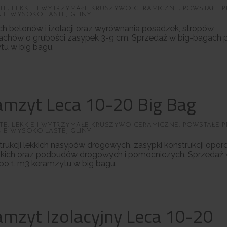
E, LEKKIE I WYTRZYMAŁE KRUSZYWO CERAMICZNE, POWSTAŁE 
IE WYSOKOILASTEJ GLINY
ch betonów i izolacji oraz wyrównania posadzek, stropów,
achów o grubości zasypek 3-9 cm. Sprzedaż w big-bagach 
tu w big bagu.
amzyt Leca 10-20 Big Bag
E, LEKKIE I WYTRZYMAŁE KRUSZYWO CERAMICZNE, POWSTAŁE 
IE WYSOKOILASTEJ GLINY
rukcji lekkich nasypów drogowych, zasypki konstrukcji opor
rskich oraz podbudów drogowych i pomocniczych. Sprzedaż 
po 1 m3 keramzytu w big bagu.
amzyt Izolacyjny Leca 10-20