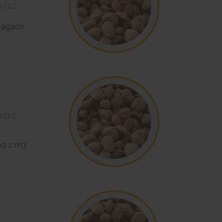
PRZEZ
-bagach
PRZEZ
po 1 m3