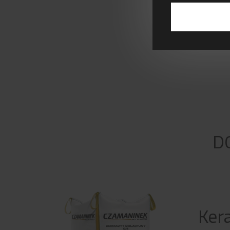
D
Ker