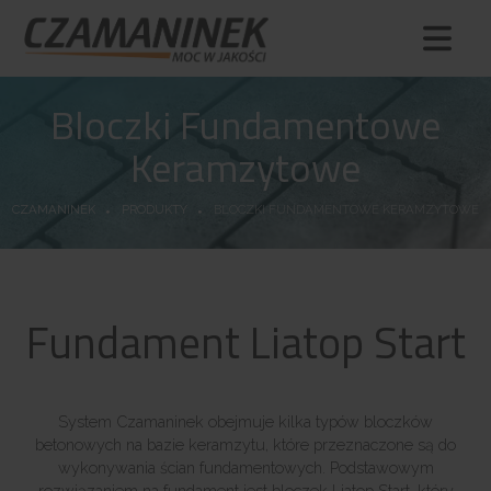
Bloczki Fundamentowe
Keramzytowe
CZAMANINEK
PRODUKTY
BLOCZKI FUNDAMENTOWE KERAMZYTOWE
Fundament Liatop Start
System Czamaninek obejmuje kilka typów bloczków
betonowych na bazie keramzytu, które przeznaczone są do
wykonywania ścian fundamentowych. Podstawowym
rozwiązaniem na fundament jest bloczek Liatop Start, który