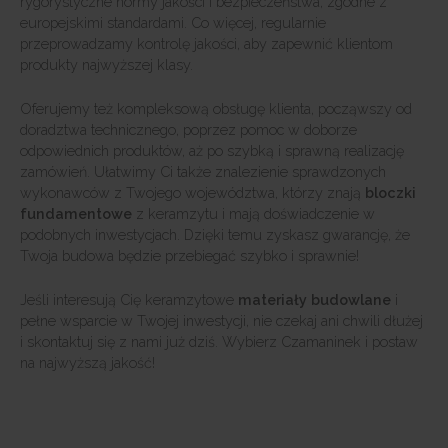
rygorystyczne normy jakości i bezpieczeństwa, zgodne z
europejskimi standardami. Co więcej, regularnie
przeprowadzamy kontrolę jakości, aby zapewnić klientom
produkty najwyższej klasy.
Oferujemy też kompleksową obsługę klienta, począwszy od
doradztwa technicznego, poprzez pomoc w doborze
odpowiednich produktów, aż po szybką i sprawną realizację
zamówień. Ułatwimy Ci także znalezienie sprawdzonych
wykonawców z Twojego województwa, którzy znają
bloczki
fundamentowe
z keramzytu i mają doświadczenie w
podobnych inwestycjach. Dzięki temu zyskasz gwarancję, że
Twoja budowa będzie przebiegać szybko i sprawnie!
Jeśli interesują Cię keramzytowe
materiały budowlane
i
pełne wsparcie w Twojej inwestycji, nie czekaj ani chwili dłużej
i skontaktuj się z nami już dziś. Wybierz Czamaninek i postaw
na najwyższą jakość!