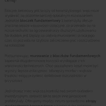
Bloczek betonowy jest tańszy od keramzytowego, więc może
wydawać się pozornie bardziej opłacalnym rozwiązaniem.
Jednakże
bloczek fundamentowy
z keramzytu oferuje
znacznie lepsze właściwości izolacyjne, co przekłada się na
niższe rachunki za ogrzewanie przy dłuższym użytkowaniu.
Na dodatek jest lżejszy, co ułatwia murowanie i skraca jego
czas, co pozwala na szybsze zakończenie prac i oszczędzenie
na robociźnie.
Podsumowując,
murowanie z bloczków fundamentowych
zapewnia długoterminowe korzyści wynikające z ich
właściwości technicznych. Choć początkowy koszt może być
wyższy, lepsza izolacyjność, łatwiejszy montaż i większa
trwałość mogą przynieść dodatkowe oszczędności w
przyszłości.
Jeśli chcesz mieć większą kontrolę nad swoim budżetem
inwestycyjnym, sprawdź także nasze inne jakościowe
prefabrykaty. Oferujemy między innymi sprawdzone
stropy
gęstożebrowe keramzytowe
o bardzo dużej nośności!