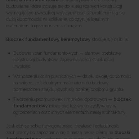
budowlane, które stosuje się do wielu różnych konstrukcji
wymagających wysokiej wytrzymałości. Charakteryzują się
dużą odpornością na ściskanie, co czyni je idealnym
materiałem do przenoszenia obciążeń.
Bloczek fundamentowy keramzytowy
stosuje się m.in. w:
Budowie ścian fundamentowych — stanowi podstawę
konstrukcji budynków, zapewniając ich stabilność i
trwałość.
Wznoszeniu ścian piwnicznych — dzięki swojej odporności
na wilgoć, jest idealnym materiałem do budowy
pomieszczeń znajdujących się poniżej poziomu gruntu.
Tworzeniu podmurówek i murków oporowych —
bloczek
fundamentowy
może być też wykorzystywany w
ogrodzeniach oraz innych elementach małej architektury.
Jeśli cenisz sobie funkcjonalność, trwałość i opłacalność,
zachęcamy do zapoznania się z naszą pełną ofertą na
bloczki
fundamentowe
. Jesteśmy przekonani, że uda Ci się znaleźć