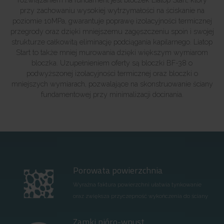
przy zachowaniu wysokiej wytrzymałości na ściskanie na
poziomie 10MPa, gwarantuje poprawę izolacyjności termicznej
przegrody oraz dzięki mniejszemu zagęszczeniu spoin i swojej
strukturze całkowitą eliminację podciągania kapilarnego. Liatop
Start to także mniej murowania dzięki większym wymiarom
bloczka. Uzupełnieniem oferty są bloczki BF-38 o
podwyższonej izolacyjności termicznej oraz bloczki o
mniejszych wymiarach, pozwalające na skonstruowanie ściany
fundamentowej przy minimalizacji docinania.
Porowata powierzchnia
Wyraźna faktura powierzchni ułatwia tynkowanie
oraz zwiększa przyczepność wykończenia do ściany
Zamki pióro-wpust