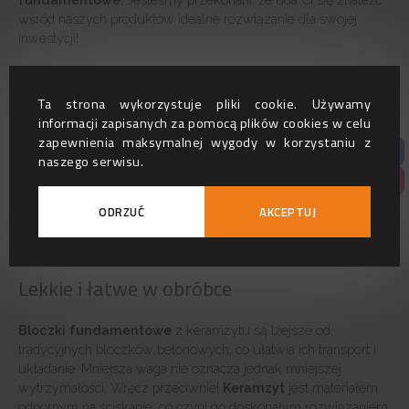
wśród naszych produktów idealne rozwiązanie dla swojej
inwestycji!
Bloczki fundamentowe
z keramzytu
— zalety
Ta strona wykorzystuje pliki cookie. Używamy
informacji zapisanych za pomocą plików cookies w celu
zapewnienia maksymalnej wygody w korzystaniu z
Bloczek fundamentowy
keramzytowy
to doskonała
naszego serwisu.
alternatywa dla tradycyjnych bloczków betonowych. To produkt
wykonany z lekkiego materiału o wysokiej wytrzymałości,
który charakteryzuje się świetnymi właściwościami
ODRZUĆ
AKCEPTUJ
termoizolacyjnymi oraz odpornością na różne czynniki
zewnętrzne.
Lekkie i łatwe w obróbce
Bloczki fundamentowe
z keramzytu są lżejsze od
tradycyjnych bloczków betonowych, co ułatwia ich transport i
układanie. Mniejsza waga nie oznacza jednak mniejszej
wytrzymałości. Wręcz przeciwnie!
Keramzyt
jest materiałem
odpornym na ściskanie, co czyni go doskonałym rozwiązaniem