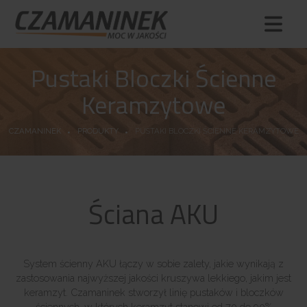
Pustaki Bloczki Ścienne
Keramzytowe
CZAMANINEK
PRODUKTY
PUSTAKI BLOCZKI ŚCIENNE KERAMZYTOWE
Ściana AKU
System ścienny AKU łączy w sobie zalety, jakie wynikają z
zastosowania najwyższej jakości kruszywa lekkiego, jakim jest
keramzyt. Czamaninek stworzył linię pustaków i bloczków
ściennych, w których keramzyt stanowi od 70 do 90%