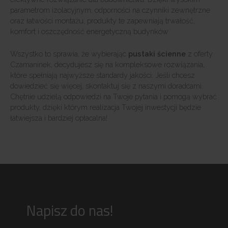
parametrom izolacyjnym, odporności na czynniki zewnętrzne
oraz łatwości montażu, produkty te zapewniają trwałość,
komfort i oszczędność energetyczną budynków.
Wszystko to sprawia, że wybierając
pustaki ścienne
z oferty
Czamaninek, decydujesz się na kompleksowe rozwiązania,
które spełniają najwyższe standardy jakości. Jeśli chcesz
dowiedzieć się więcej, skontaktuj się z naszymi doradcami.
Chętnie udzielą odpowiedzi na Twoje pytania i pomogą wybrać
produkty, dzięki którym realizacja Twojej inwestycji będzie
łatwiejsza i bardziej opłacalna!
Napisz do nas!