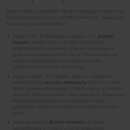
System ścienny Czamaninek oferuje szeroką gamę produktów
dostosowanych do różnych potrzeb budowlanych. Znajdują się
wśród nich rozwiązania takie jak:
Ściany nośne: W tej kategorii znajdziesz m.in.
pustaki
ścienne
, takie jak AKU K3 18 i AKU K4 Eko Plus,
przeznaczone do wznoszenia ścian konstrukcyjnych o
grubości odpowiednio 18 cm i 24 cm. Charakteryzują się
wysoką wytrzymałością na ściskanie oraz dobrą
izolacyjnością termiczną i akustyczną.
Ściany działowe: W przypadku lżejszych zastosowań
sprawdzą się np.
bloczki z keramzytu
Termo 10, a także
Termo 12 pełne i otworowane. To lekkie i łatwe w montażu
elementy, idealne do budowy ścian działowych. Zapewniają
dobrą izolację akustyczną oraz termiczną, a także
umożliwiają szybkie murowanie dzięki systemowi pióro-
wpust.
Ściany akustyczne:
Bloczki keramzyt
18 zostały
zaprojektowane z myślą o wysokiej izolacyjności