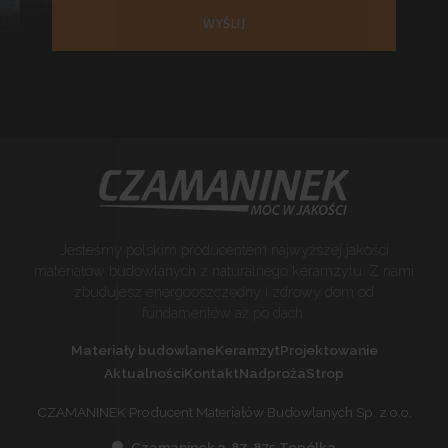
WYŚLIJ
Jesteśmy polskim producentem najwyższej jakości
materiałów budowlanych z naturalnego keramzytu. Z nami
zbudujesz energooszczędny i zdrowy dom od
fundamentów aż po dach.
Materiały budowlane
Keramzyt
Projektowanie
Aktualności
Kontakt
Nadproża
Strop
CZAMANINEK Producent Materiałów Budowlanych Sp. z o.o.
Czamaninek 3, 87-875 Topólka