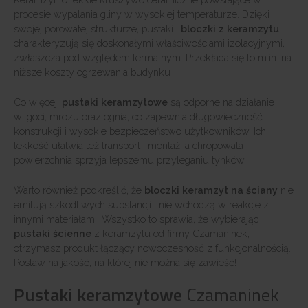
procesie wypalania gliny w wysokiej temperaturze. Dzięki
swojej porowatej strukturze, pustaki i
bloczki z keramzytu
charakteryzują się doskonałymi właściwościami izolacyjnymi,
zwłaszcza pod względem termalnym. Przekłada się to m.in. na
niższe koszty ogrzewania budynku
Co więcej,
pustaki keramzytowe
są odporne na działanie
wilgoci, mrozu oraz ognia, co zapewnia długowieczność
konstrukcji i wysokie bezpieczeństwo użytkowników. Ich
lekkość ułatwia też transport i montaż, a chropowata
powierzchnia sprzyja lepszemu przyleganiu tynków.
Warto również podkreślić, że
bloczki keramzyt na ściany
nie
emitują szkodliwych substancji i nie wchodzą w reakcje z
innymi materiałami. Wszystko to sprawia, że wybierając
pustaki ścienne
z keramzytu od firmy Czamaninek,
otrzymasz produkt łączący nowoczesność z funkcjonalnością.
Postaw na jakość, na której nie można się zawieść!
Pustaki keramzytowe
Czamaninek