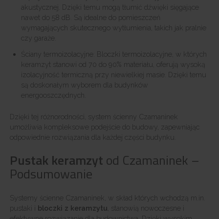
akustycznej. Dzięki temu mogą tłumić dźwięki sięgające
nawet do 58 dB. Są idealne do pomieszczeń
wymagających skutecznego wytłumienia, takich jak pralnie
czy garaże.
Ściany termoizolacyjne: Bloczki termoizolacyjne, w których
keramzyt stanowi od 70 do 90% materiału, oferują wysoką
izolacyjność termiczną przy niewielkiej masie. Dzięki temu
są doskonałym wyborem dla budynków
energooszczędnych.
Dzięki tej różnorodności, system ścienny Czamaninek
umożliwia kompleksowe podejście do budowy, zapewniając
odpowiednie rozwiązania dla każdej części budynku.
Pustak keramzyt
od Czamaninek –
Podsumowanie
Systemy ścienne Czamaninek, w skład których wchodzą m.in.
pustaki i
bloczki z keramzytu
, stanowią nowoczesne i
efektywne rozwiązanie dla budownictwa. Dzięki wysokim