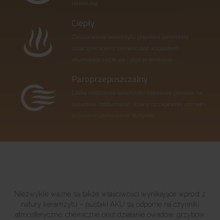
termiczną
Ciepły
Zastosowanie keramzytu poprawia parametry
izolacyjne ściany zarówno pod względem
akumulacji ciepła jak i jego przenikania
Paroprzepuszczalny
Lekka mieszanka keramzyto-betonowa pozwala na
naturalne "oddychanie" ściany co zapewnia zdrowe i
przyjazne użytkowanie budynku
Niezwykle ważne są także właściwości wynikające wprost z
natury keramzytu – pustaki AKU są odporne na czynniki
atmosferyczne, chemiczne oraz działanie owadów, grzybów