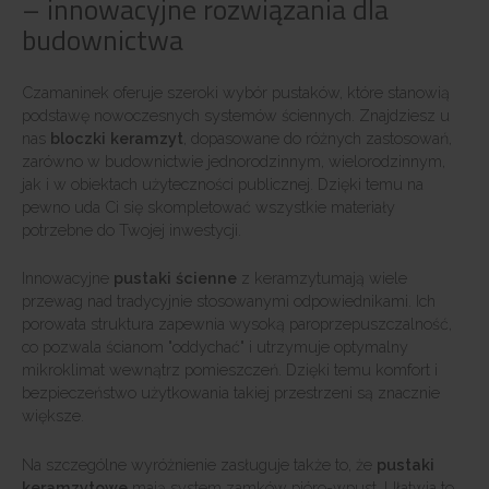
– innowacyjne rozwiązania dla
budownictwa
Czamaninek oferuje szeroki wybór pustaków, które stanowią
podstawę nowoczesnych systemów ściennych. Znajdziesz u
nas
bloczki keramzyt
, dopasowane do różnych zastosowań,
zarówno w budownictwie jednorodzinnym, wielorodzinnym,
jak i w obiektach użyteczności publicznej. Dzięki temu na
pewno uda Ci się skompletować wszystkie materiały
potrzebne do Twojej inwestycji.
Innowacyjne
pustaki ścienne
z keramzytumają wiele
przewag nad tradycyjnie stosowanymi odpowiednikami. Ich
porowata struktura zapewnia wysoką paroprzepuszczalność,
co pozwala ścianom "oddychać" i utrzymuje optymalny
mikroklimat wewnątrz pomieszczeń. Dzięki temu komfort i
bezpieczeństwo użytkowania takiej przestrzeni są znacznie
większe.
Na szczególne wyróżnienie zasługuje także to, że
pustaki
keramzytowe
mają system zamków pióro-wpust. Ułatwia to