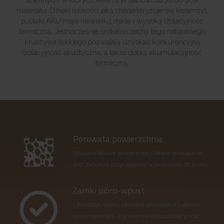
materiału. Dzięki lekkości jaką charakteryzuje się keramzyt,
pustaki AKU mają niewielką masę i wysoką izolacyjność
termiczną. Jednocześnie unikalne cechy tego naturalnego
kruszywa lekkiego pozwalają uzyskać konkurencyjną
izolacyjność akustyczną, a także dobrą akumulacyjność
termiczną.
Porowata powierzchnia
Wyraźna faktura powierzchni ułatwia tynkowanie
oraz zwiększa przyczepność wykończenia do ściany
Zamki pióro-wpust
Likwidacja spoiny pionowej przyspiesza i ułatwia
prace murarskie, a ściana ma lepszą izolacyjność