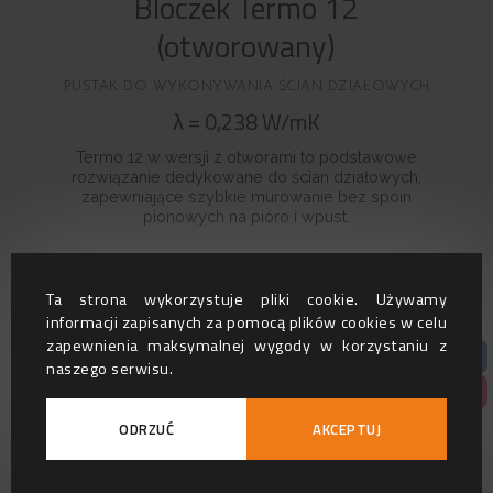
Bloczek Termo 12
(otworowany)
PUSTAK DO WYKONYWANIA ŚCIAN DZIAŁOWYCH
λ
=
0,238
W/mK
Termo 12 w wersji z otworami to podstawowe
rozwiązanie dedykowane do ścian działowych,
zapewniające szybkie murowanie bez spoin
pionowych na pióro i wpust.
Ta strona wykorzystuje pliki cookie. Używamy
BLOCZKI AKUSTYCZNE
informacji zapisanych za pomocą plików cookies w celu
zapewnienia maksymalnej wygody w korzystaniu z
naszego serwisu.
ODRZUĆ
AKCEPTUJ