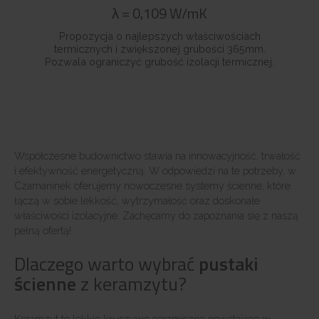
λ
=
0,109
W/mK
Propozycja o najlepszych właściwościach
termicznych i zwiększonej grubości 365mm.
Pozwala ograniczyć grubość izolacji termicznej.
Współczesne budownictwo stawia na innowacyjność, trwałość
i efektywność energetyczną. W odpowiedzi na te potrzeby, w
Czamaninek oferujemy nowoczesne systemy ścienne, które
łączą w sobie lekkość, wytrzymałość oraz doskonałe
właściwości izolacyjne. Zachęcamy do zapoznania się z naszą
pełną ofertą!
Dlaczego warto wybrać
pustaki
ścienne
z keramzytu?
Keramzyt to lekkie kruszywo ceramiczne powstające w