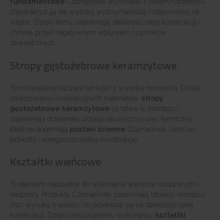
fundamentowe
Czamaninek wykonane z keramzytobetonu
charakteryzują się wysoką wytrzymałością i odpornością na
wilgoć. Dzięki temu zapewniają stabilność całej konstrukcji i
chronią przed negatywnym wpływem czynników
zewnętrznych.
Stropy gęstożebrowe keramzytowe
To rozwiązanie łączące lekkość z wysoką nośnością. Dzięki
zastosowaniu innowacyjnych materiałów,
stropy
gęstożebrowe keramzytowe
są łatwe w montażu i
zapewniają doskonałą izolację akustyczną oraz termiczną.
Idealnie dopełniają
pustaki ścienne
Czamaninek, tworząc
jednolitą i energooszczędną konstrukcję.
Kształtki wieńcowe
To element niezbędny do wykonania wieńców stropowych i
nadproży. Produkty Czamaninek zapewniają łatwość montażu
oraz wysoką trwałość, co przekłada się na stabilność całej
konstrukcji. Dzięki precyzyjnemu wykonaniu,
kształtki