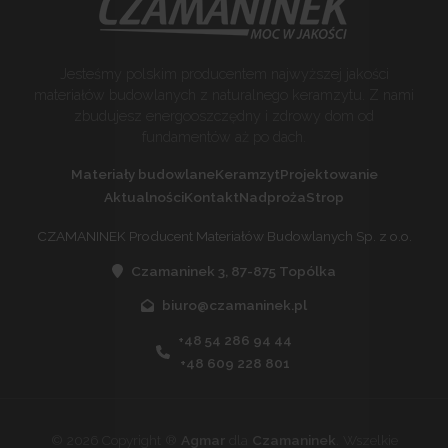
Jesteśmy polskim producentem najwyższej jakości
materiałów budowlanych z naturalnego keramzytu. Z nami
zbudujesz energooszczędny i zdrowy dom od
fundamentów aż po dach.
Materiały budowlane
Keramzyt
Projektowanie
Aktualności
Kontakt
Nadproża
Strop
CZAMANINEK Producent Materiałów Budowlanych Sp. z o.o.
Czamaninek 3, 87-875 Topólka
biuro@czamaninek.pl
+48 54 286 94 44
+48 609 228 801
©
2026
Copyright ®
Agmar
dla
Czamaninek
. Wszelkie