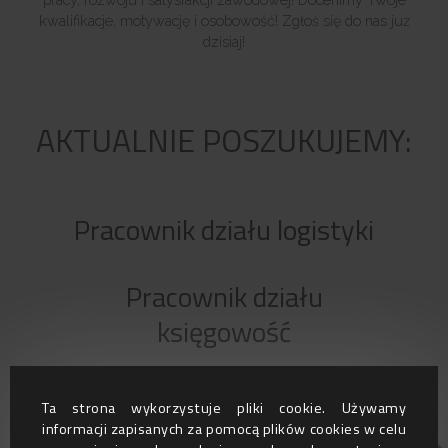
kwalifikacje, motywację i osobowość! Zgłoś się do nas już
dzisiaj!
AKTUALNIE POSZUKUJEMY:
Pracownik działu logistyki
Pracownik działu
księgowość
Kierowca krajowy kat. C+E
Ta strona wykorzystuje pliki cookie. Używamy
informacji zapisanych za pomocą plików cookies w celu