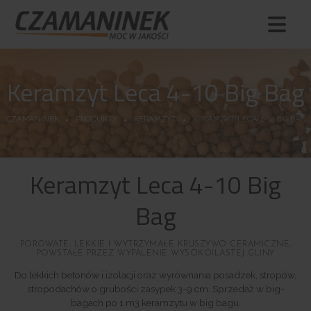
Keramzyt Leca 4-10 Big Bag
CZAMANINEK
PRODUKTY
KERAMZYT
KERAMZYT LECA 4-10 BIG BAG
Keramzyt Leca 4-10 Big
Bag
POROWATE, LEKKIE I WYTRZYMAŁE KRUSZYWO CERAMICZNE,
POWSTAŁE PRZEZ WYPALENIE WYSOKOILASTEJ GLINY
Do lekkich betonów i izolacji oraz wyrównania posadzek, stropów,
stropodachów o grubości zasypek 3-9 cm. Sprzedaż w big-
bagach po 1 m3 keramzytu w big bagu.