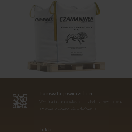
Porowata powierzchnia
Wyraźna faktura powierzchni ułatwia tynkowanie oraz
zwiększa przyczepność wykończenia
Lekki