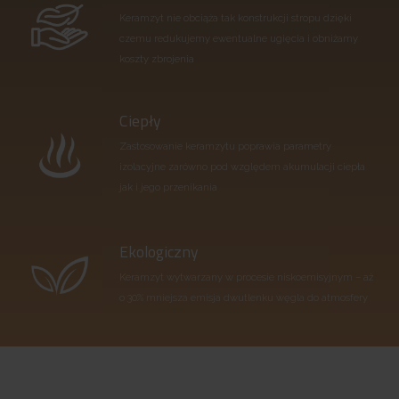
Keramzyt nie obciąża tak konstrukcji stropu dzięki
czemu redukujemy ewentualne ugięcia i obniżamy
koszty zbrojenia
Ciepły
Zastosowanie keramzytu poprawia parametry
izolacyjne zarówno pod względem akumulacji ciepła
jak i jego przenikania
Ekologiczny
Keramzyt wytwarzany w procesie niskoemisyjnym – aż
o 30% mniejsza emisja dwutlenku węgla do atmosfery