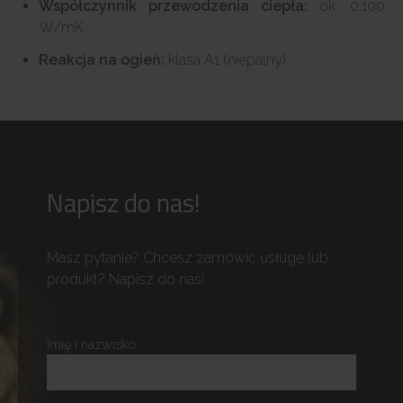
Współczynnik przewodzenia ciepła:
ok. 0,100
W/mK
Reakcja na ogień:
klasa A1 (niepalny)
Napisz do nas!
Masz pytanie? Chcesz zamówić usługę lub
produkt? Napisz do nas!
Imię i nazwisko