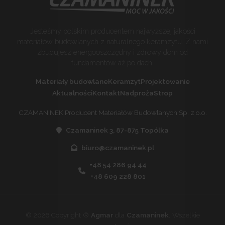
Jesteśmy polskim producentem najwyższej jakości
materiałów budowlanych z naturalnego keramzytu. Z nami
zbudujesz energooszczędny i zdrowy dom od
fundamentów aż po dach.
Materiały budowlane
Keramzyt
Projektowanie
Aktualności
Kontakt
Nadproża
Strop
CZAMANINEK Producent Materiałów Budowlanych Sp. z o.o.
Czamaninek 3, 87-875 Topólka
biuro@czamaninek.pl
+48 54 286 94 44
+48 609 228 801
©
2026
Copyright ®
Agmar
dla
Czamaninek
. Wszelkie