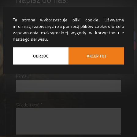
Masz pytanie? Chcesz zamówić usługę lub
Ta strona wykorzystuje pliki cookie. Używamy
informacji zapisanych za pomocą plików cookies w celu
produkt? Napisz do nas!
zapewnienia maksymalnej wygody w korzystaniu z
naszego serwisu.
Imię i nazwisko
ODRZUĆ
AKCEPTUJ
E-mail *
Wiadomość *