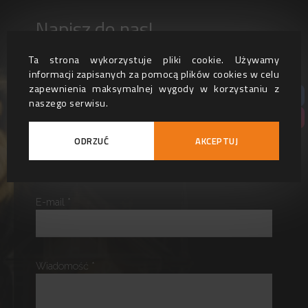
Napisz do nas!
Ta strona wykorzystuje pliki cookie. Używamy
Masz pytanie? Chcesz zamówić usługę lub
informacji zapisanych za pomocą plików cookies w celu
zapewnienia maksymalnej wygody w korzystaniu z
produkt? Napisz do nas!
naszego serwisu.
Imię i nazwisko
ODRZUĆ
AKCEPTUJ
E-mail *
Wiadomość *