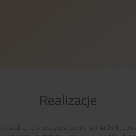
Realizacje
realizacji! Jako wiodący producent materiałów budowl
zych produktów. Znajdziesz tu inspirujące przykłady