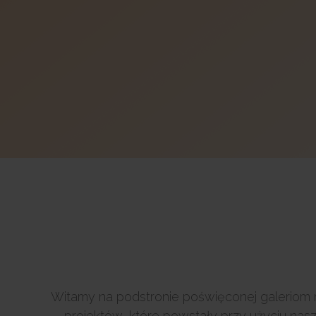
Witamy na podstronie poświęconej galeriom 
projektów, które powstały przy użyciu nas