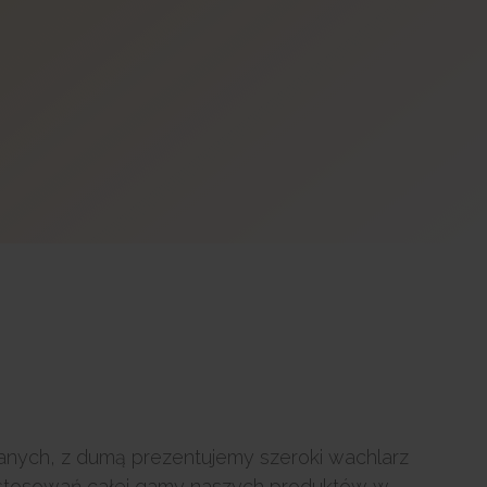
anych, z dumą prezentujemy szeroki wachlarz
 zastosowań całej gamy naszych produktów w